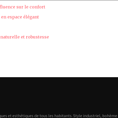
fluence sur le confort
 en espace élégant
 naturelle et robustesse
ues et esthétiques de tous les habitants. Style industriel, bohème 